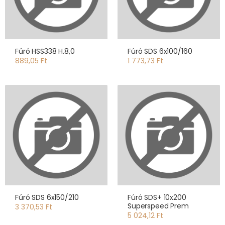
Fúró HSS338 H.8,0
Fúró SDS 6x100/160
889,05 Ft
1 773,73 Ft
Fúró SDS 6x150/210
Fúró SDS+ 10x200
Superspeed Prem
3 370,53 Ft
5 024,12 Ft