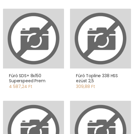
Fúró SDS+ 8x150
Fúró Topline 338 HSS
Superspeed Prem
ezüst 2,5
4 587,24 Ft
309,88 Ft