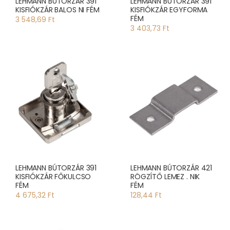
LEHMANN BÚTORZÁR 391
LEHMANN BÚTORZÁR 391
KISFIÓKZÁR BALOS NI FÉM
KISFIÓKZÁR EGYFORMA
FÉM
3 548,69 Ft
3 403,73 Ft
LEHMANN BÚTORZÁR 391
LEHMANN BÚTORZÁR 421
KISFIÓKZÁR FŐKULCSO
RÖGZÍTŐ LEMEZ . NIK
FÉM
FÉM
4 675,32 Ft
128,44 Ft