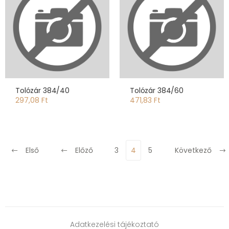
Tolózár 384/40
Tolózár 384/60
297,08 Ft
471,83 Ft
Első
Előző
3
4
5
Következő
Adatkezelési tájékoztató