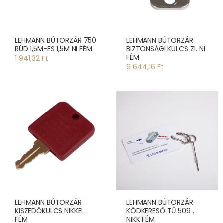
LEHMANN BÚTORZÁR 750
LEHMANN BÚTORZÁR
RÚD 1,5M-ES 1,5M NI FÉM
BIZTONSÁGI KULCS Z1. NI
FÉM
1 941,32 Ft
6 644,16 Ft
LEHMANN BÚTORZÁR
LEHMANN BÚTORZÁR
KISZEDŐKULCS NIKKEL
KÓDKERESŐ TŰ 509 .
FÉM
NIKK FÉM