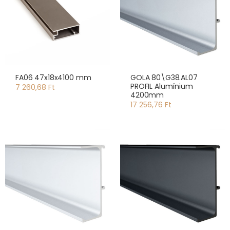
FA06 47x18x4100 mm
GOLA 80\G38.AL07
PROFIL Alumínium
7 260,68 Ft
4200mm
17 256,76 Ft