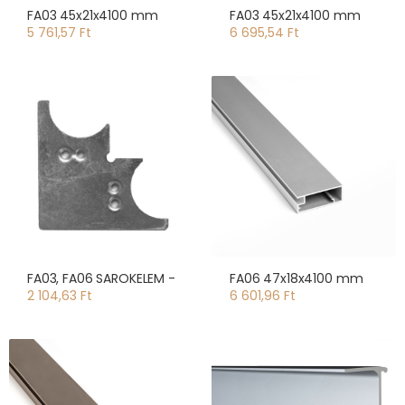
FA03 45x21x4100 mm
FA03 45x21x4100 mm
5 761,57 Ft
6 695,54 Ft
FA03, FA06 SAROKELEM -
FA06 47x18x4100 mm
2 104,63 Ft
6 601,96 Ft