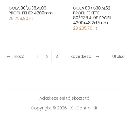
GOLA 80\G38.AL09
GOLA 80\G38.AL52
PROFIL FEHÉR 4200mm
PROFIL FEKETE
80/G38.AL09 PROFIL
26 758,90 Ft
4200x48,2x17mm
20 205,70 Ft
Előző
1
2
3
Következő
Utolsó
Adatkezelési tájékoztató
Copyright © 2026 - SL Control Kft.