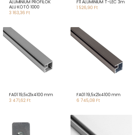
ALUMINIUM PROFILOK
F11 ALUMINIUM T-LÉC 3m
ALU KÖTŐ 1000
1 526,90 Ft
3 163,36 Ft
FA01 19,5x21x4100 mm
FA01 19,5x21x4100 mm
3 471,62 Ft
6 745,08 Ft