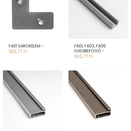
FA01 SAROKELEM -
FA01, FA03, FA06
ÜVEGBEFOGÓ -
902,77 Ft
902,77 Ft